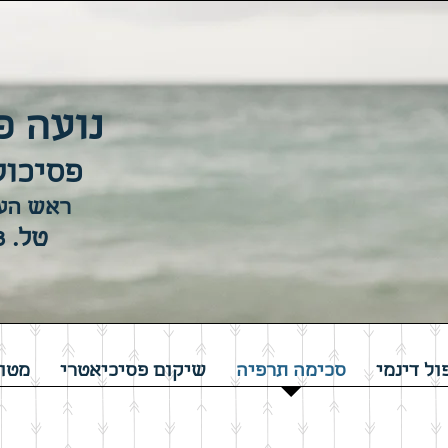
נועה פ
פסיכול
ראש העי
טל. 054-5363373
ול דינמי
סכימה תרפיה
שיקום פסיכיאטרי
מטופ