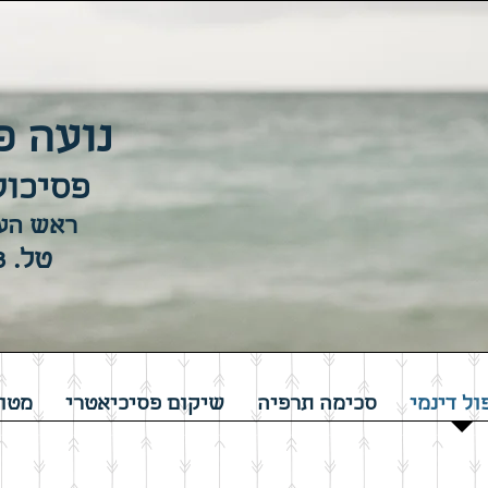
נועה פ
פסיכול
ראש העי
טל. 054-5363373
ול דינמי
סכימה תרפיה
שיקום פסיכיאטרי
מטופ