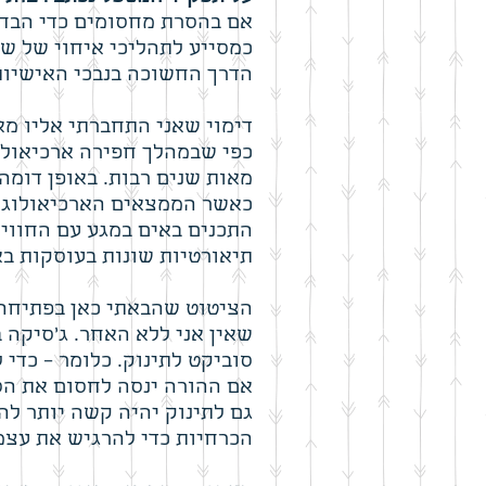
אם בהסרת מחסומים כדי הבחי
כמסייע לתהליכי איחוי של ש
הדרך החשוכה בנבכי האישיות 
דימוי שאני התחברתי אליו מא
כפי שבמהלך חפירה ארכיאולו
מאות שנים רבות. באופן דומה
כאשר הממצאים הארכיאולוגיים
התכנים באים במגע עם החווי
תיאורטיות שונות בעוסקות ב
הציטוט שהבאתי כאן בפתיחה
שאין אני ללא האחר. ג'סיקה 
סוביקט לתינוק. כלומר – כדי
אם ההורה ינסה לחסום את הס
גם לתינוק יהיה קשה יותר לה
הכרחיות כדי להרגיש את עצמו