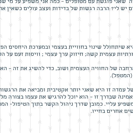
ה שאני פוגשת עם מטופלים – כמה אני משפיע על מי שמ
ים יש לי? הרבה רגשות של בדידות ועצב עולים כשאין 
יא שיתחולל שינוי בחוויית בעצמי ובמערכת היחסים הפנ
תיות עצמית קשה; חיזוק ערך עצמי ; וויסות זעם על הע
רחבה של החוויה העצמית ושוב, כדי להשיג את זה – האד
המטפל).
 עמדה זו היא שאני יותר אקטיבית ומביאה את הרגשות
ינה שבדרך זו – הוא יוכל להרגיש את עצמו בצורה מלא
שפיע עליי. כמובן שדרך ניהול הקשר בתוך הטיפול- המ
ים אחרים בחייו.