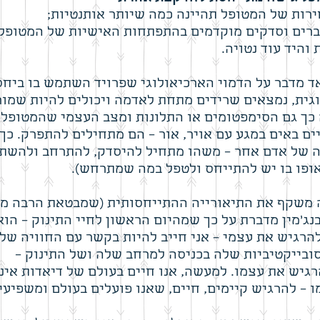
רות של המטופל תהיינה כמה שיותר אותנטיות;
ברים וסדקים מוקדמים בהתפתחות האישיות של המטופל;
והיד עוד נטויה.
ד מדבר על הדמוי הארכיאולוגי שפרויד השתמש בו ביחס
גית, נמצאים שרידים מתחת לאדמה ויכולים להיות שמור
 כך גם הסימפטומים או התלונות ומצב העצמי שהמטופל ב
 באים במגע עם אויר, אור – הם מתחילים להתפרק. כך 
ה של אדם אחר – משהו מתחיל להיסדק, להתרחב ולהשתנו
אופו בו יש להתייחס ולטפל במה שמתרחש).
 משקף את התיאורייה ההתייחסותית (שמבטאת הרבה מה
בנג'מין מדברת על כך שמהיום הראשון לחיי התינוק – ה
 להרגיש את עצמי – אני חייב להיות בקשר עם החוויה של
ובייקטיביות שלה בכניסה למרחב שלה ושל התינוק –
רגיש את עצמו. למעשה, אנו חיים בעולם של דיאדות אינ
 – להרגיש קיימים, חיים, שאנו פועלים בעולם ומשפיעים