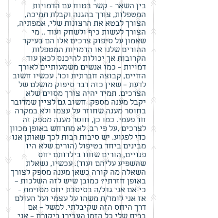
בין השאר - קשר בטוח עם הדמויות
המטפלות, צורך בהגנה וקבלת תמיכה,
הצורך לבטא את הרצונות שלי, אמפתיה,
הצורך לעשות כיף ולשחק ועוד .. מי
שאמון על סיפוק צרכים אלו הם בעיקר
ההורים שלנו או הדמויות המטפלות
הקרובות אך יכולות להיכנס לכאן עוד
דמויות – כמו אנשים משמעותיים לאורך
החיים, קבוצה חברתית וכו'. עכשיו חשוב
לדעת – שאין כזה דבר סיפוק מושלם של
הצרכים. תמיד יהיה צורך מסוים שלא
יקבל מענה מספק. חשוב גם לציין שמדובר
בחוסר מענה שחוזר על עצמו ולא במקרה
חד פעמי. כמו כן, חוסר מענה מספק זה
לצרכים ,על פי רב, לא מתרחש באופן מכוון
כדי לפגוע. יש סיבות רבות לכך שאותן אנו
מבינים ביחד בטיפול (הורים שלא היו
פנויים, הורים שחוו בילדותם יחס
שהשפיע עליהם ועוד). עכשיו, נשאלת
השאלה מה קורה כשאן מענה מספק לצורך
באופן חזרתי? כמובן שיש לזה השלכות –
כי אם אני גדל/ה בסיסבת יחס מסוימת -
אז אני לומד/ת משהו על עצמי ועל העולם
דרך היחס הזה שקיבלתי. למשל – אם
בבית שלי כל הזמן העבירו ביקורת – אני