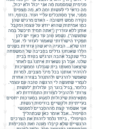
לי להבין איך להגיב למצבים. הן כמו מפה
פנימית שמסמנת מה אני יכול ולא יכול,
מה כדאי לי לעשות ומה לא, מה מצפים
ממני, איך מסתכלים עליי ועוד. בנוסף, וזו
נקודה ממש חשובה - האדם מרגיש שהן
כמו אמיתות שהוא יודע על עצמו ומקבל
אותן ללא עוררין ("אתה תמיד תיכשל במה
שתעשה"). נשמע טוב עד כאן? יש להן
תפקיד הישרדותי שאמור לעזור לי. אבל
זהו שלא... הבעיה היא שהן עוזרות בשנים
הללו שאנחנו גדלים בסביבה של המשפחה
כדי שנקבל אהבה ונרגיש בטוח בבית
שלנו. אבל הן נשארות איתנו גם לאחר
שיצאנו מאותו בית שגדלנו וממשיכות
להזהיר אותנו בכל מיני מצבים, למרות
שאפשר להרגיש ולהתנהל בצורה אחרת
לגמרי שתעשה לי הרגשה טובה עם עצמי.
כלומר, בגיל בוגר הן עלולות "לעשות
צרות" ולהוביל לצורות התמודדות לא
מתאימות שיכולות לפגוע במערכות יחסים
בעייתיות ולקשיים בוויסות רגשות.
אני אשמור קצת מההסברים למפגשי
הטיפול...אבל אומר כאן שבתהליך
הטיפולי , ביחד נלמד לזהות את הצרכים
הרגשיים שלא קיבלו מענה ואת הסכימות