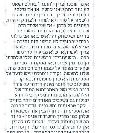
אלמד שככה צריך להתנהל בעולם ושאני
לא טוב במה שאני עושה; או אם גדלתי
בבית שהיה צריך כל הזמן להיות בשקט
ולשמור על סדר ולא לשחק ולצחוק ולהיות
רציניים כל הזמן – אז אני אלמד מזה
שסדר ורצינות הם הדברים החשובים
בחיים ושלשחק זה לא טוב או אם גדלתי
בבית שההורים לא הביעו חום וחיבה –
אני אלמד שהבעת רגשות זה דבר שלא
צריך לעשות או שלא מגיע לי להרגיש
ככה... ה"שיעורים" הרגשיים הללו שלמדתי
הן כמו מין אמונות או מסקנות רגשיות
שהאדם מפתח על עצמו והם הם הסכימות
שלנו למעשה. נקודה נוספלת שיש לדעת על
הסכימות היא שהן מתפתחות בעיקר
משילוב של חוסר מענה חזרתי על צורך
ליבה רגשי ושל הטמפרמנט המולד של
הילד/ה. הן מתפתחות בעיקר בילדות אך
יכולות גם בשלבים מאוחרים יותר בחיים
– עקב טראומות ומשברים. נחזור להבנה
את הסכימות - ניתן להבין את המשמעות
שלהן כמו מדריך הישרדות פנימי – כי זה
מה שהן מנסות לעזור – לגרום לנו להבין
איך להתנהל ב"ג'ונגל החיים". הן עוזרות