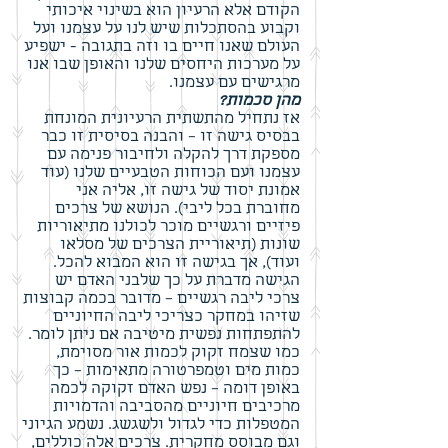
הקודם אלא הרעיון הוא בשינוי איכותי
וקבוע בהסתכלות שיש לנו על עצמנו ועל
העולם שאנו חיים בו וזה בתגובה - ישפיע
על מערכות היחסים שלנו והאופן שבו אנו
מרגישים עם עצמנו.
מהן סכמות?
אז נתחיל מהתשתית הרעיונית המונחת
בבסיס גישה זו – והבנה בסיסית זו כבר
מספקת דרך להקלה ולחיבור פנימה עם
עצמנו ועם הכוחות הטבעיים שלנו (עוד
אמונת יסוד של גישה זו, אליה אני
מחוברת בכל ליבי). הנושא של צרכים
פיזיים ורגשיים מוכר לכולנו מתיאוריות
שונות (תיאוריית הצרכים של מסלאו
ועוד), אך בגישה זו הוא המבוא להכל.
הגישה מדברת על כך שלבני האדם יש
צרכי ליבה רגשיים – מדובר בכמה קבוצות
שזיהו במחקר כצריכי ליבה החיוניים
להתפתחות נפשית מיטיבה אם ניתן לומר.
כמו שצמח זקוק לכמות אור מסוימת,
כמות מים וטמפרטורה מתאימות – כך
באופן דומה – נפש האדם זקוקה לכמה
מרכיבים חיוניים מהסביבה והדמויות
המטפלות כדי לגדול ולשגשג. נשמע הגיוני
וגם מבוסס מחקרית. צרכים אלה כוללים,