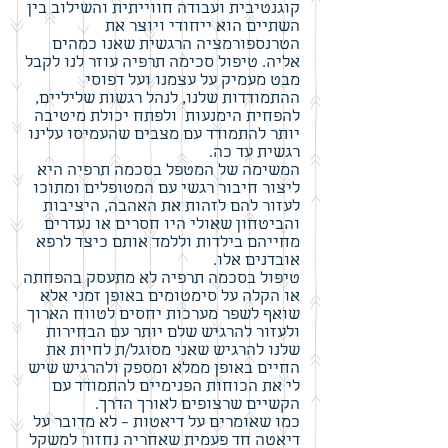
קוגנטיבית ועבודה חווייתית והשילוב בין
השתיים הוא ייחודי ויוצר את
הטרנספורמציה הרגשית שאנו כמהים
אליה. טיפול סכימה תרפיה עוזר לנו לקבל
מבט מעמיק על עצמנו ועל דפוסי
ההתמודדות שלנו, לנהל רגשות שליליים,
להפחית הימנעות ולפתח יכולת מיטיבה
יותר להתמודד עם מצבים שהעמיסו עלינו
רגשית עד כה.
המשימה של המטפל בסכמה תרפיה היא
ליצור חיבור רגשי עם המטופלים ומתוכו
לעזור להם לזהות את האהבה, היציבות
והביטחון שאולי היו חסרים או נעדרים
מחייהם בילדות וללמד אותם כיצד לרפא
אובדנים אלו.
טיפול בסכמה תרפיה לא מתעסק בהפחתה
או הקלה על סימטומים באופן זמני אלא
שואף לשפר מערכות יחסים לטווח הארוך
ולעזור להרגיש שלם יותר עם הבחירות
שלנו להרגיש שאני מסוגל/ת לחיות את
החיים באופן ממלא ומספק ולהרגיש שיש
לי את הכוחות הפנימיים להתמודד עם
הקשיים שרצופים לאורך הדרך.
כמו שאומרים על דיאטות – לא מדובר על
דיאטה חד פעמית שאחריה נחזור למשקל